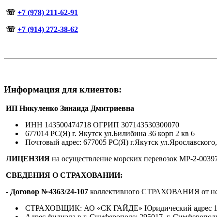
☏
+7 (978) 211-62-91
☏
+7 (914) 272-38-62
Информация для клиентов:
ИП Никуленко Зинаида Дмитриевна
ИНН 143500474718 ОГРИП 307143530300070
677014 РС(Я) г. Якутск ул.Билибина 36 корп 2 кв 6
Почтовый адрес: 677005 РС(Я) г.Якутск ул.Ярославского,
ЛИЦЕНЗИЯ
на осуществление морских перевозок МР-2-00397
СВЕДЕНИЯ О СТРАХОВАНИИ:
- Договор №4363/24-107
коллективного СТРАХОВАНИЯ от несчас
СТРАХОВЩИК: АО «СК ГАЙДЕ» Юридический адрес 117638, 
Адрес филиала в г. Симферополе: 295017, г. Симферополь