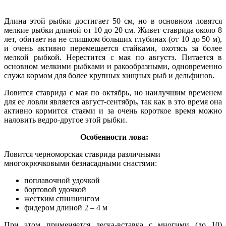
Длина этой рыбки достигает 50 см, но в основном ловятся
мелкие рыбки длиной от 10 до 20 см. Живет ставрида около 8
лет, обитает на не слишком больших глубинах (от 10 до 50 м),
и очень активно перемещается стайками, охотясь за более
мелкой рыбкой. Нерестится с мая по августэ. Питается в
основном мелкими рыбками и ракообразными, одновременно
служа кормом для более крупных хищных рыб и дельфинов.
Ловится ставрида с мая по октябрь, но наилучшим временем
для ее ловли является август-сентябрь, так как в это время она
активно кормится стаями и за очень короткое время можно
наловить ведро-другое этой рыбки.
Особенности лова:
Ловится черноморская ставрида различными
многокрючковыми безнасадными снастями:
поплавочной удочкой
бортовой удочкой
жестким спиннингом
фидером длиной 2 – 4 м
При этом применяется леска-вставка с многими (до 10)